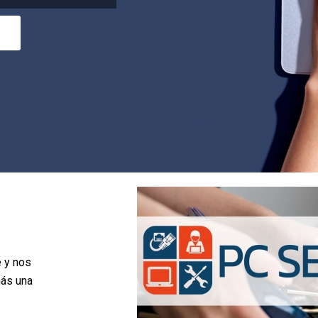
s
e y nos
más una