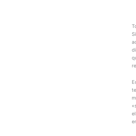
T
S
a
d
q
r
E
t
m
«
e
e