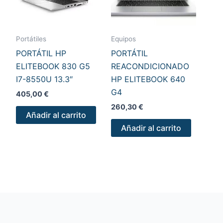
Portátiles
Equipos
PORTÁTIL HP
PORTÁTIL
ELITEBOOK 830 G5
REACONDICIONADO
I7-8550U 13.3″
HP ELITEBOOK 640
G4
405,00
€
260,30
€
Añadir al carrito
Añadir al carrito