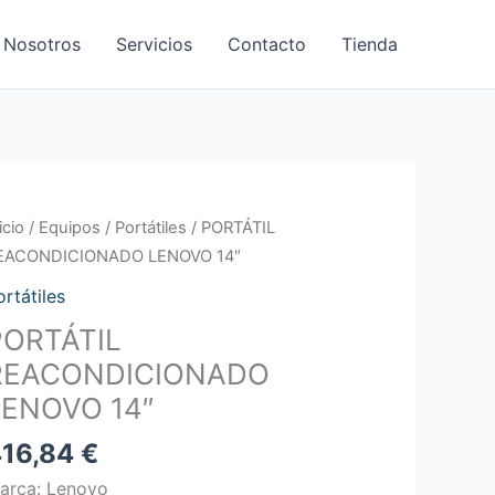
 Nosotros
Servicios
Contacto
Tienda
ORTÁTIL
icio
/
Equipos
/
Portátiles
/ PORTÁTIL
EACONDICIONADO
EACONDICIONADO LENOVO 14″
ENOVO
ortátiles
4"
PORTÁTIL
antidad
REACONDICIONADO
LENOVO 14″
416,84
€
arca: Lenovo