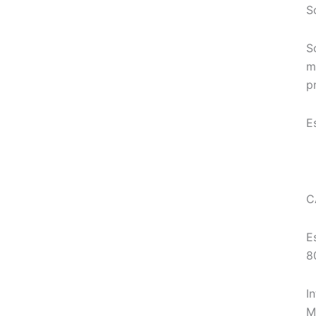
S
S
m
p
E
C
E
8
I
M