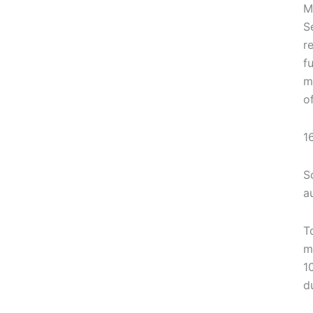
M
S
r
f
m
o
1
S
a
T
m
1
d