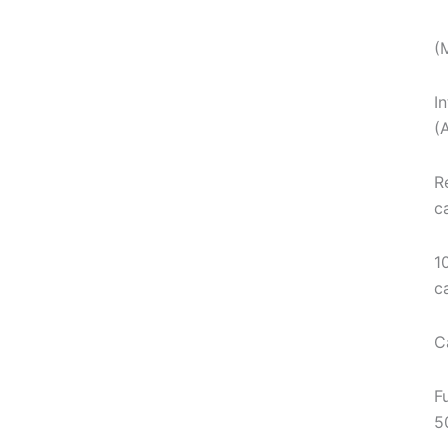
(
I
(
R
c
1
c
C
F
5