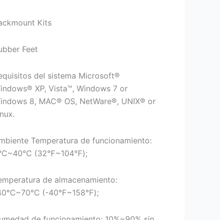
ackmount Kits
ubber Feet
equisitos del sistema Microsoft®
indows® XP, Vista™, Windows 7 or
indows 8, MAC® OS, NetWare®, UNIX® or
inux.
mbiente Temperatura de funcionamiento:
℃~40℃ (32℉~104℉);
emperatura de almacenamiento:
40℃~70℃ (-40℉~158℉);
umedad de funcionamiento: 10%~90% sin