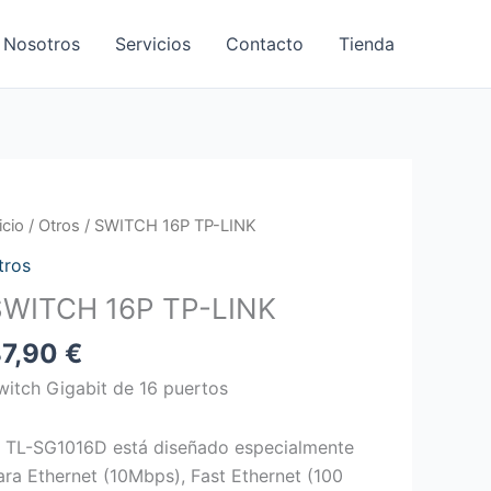
 Nosotros
Servicios
Contacto
Tienda
WITCH
icio
/
Otros
/ SWITCH 16P TP-LINK
6P
tros
P-
SWITCH 16P TP-LINK
INK
antidad
87,90
€
witch Gigabit de 16 puertos
l TL-SG1016D está diseñado especialmente
ara Ethernet (10Mbps), Fast Ethernet (100