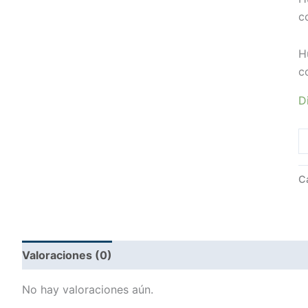
c
H
c
D
C
Valoraciones (0)
No hay valoraciones aún.